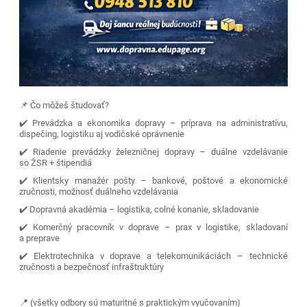
📌 Čo môžeš študovať?
✔️ Prevádzka a ekonomika dopravy – príprava na administratívu,
dispečing, logistiku aj vodičské oprávnenie
✔️ Riadenie prevádzky železničnej dopravy – duálne vzdelávanie
so ŽSR + štipendiá
✔️ Klientsky manažér pošty – bankové, poštové a ekonomické
zručnosti, možnosť duálneho vzdelávania
✔️ Dopravná akadémia – logistika, colné konanie, skladovanie
✔️ Komerčný pracovník v doprave – prax v logistike, skladovaní
a preprave
✔️ Elektrotechnika v doprave a telekomunikáciách – technické
zručnosti a bezpečnosť infraštruktúry
📍 (všetky odbory sú maturitné s praktickým vyučovaním)