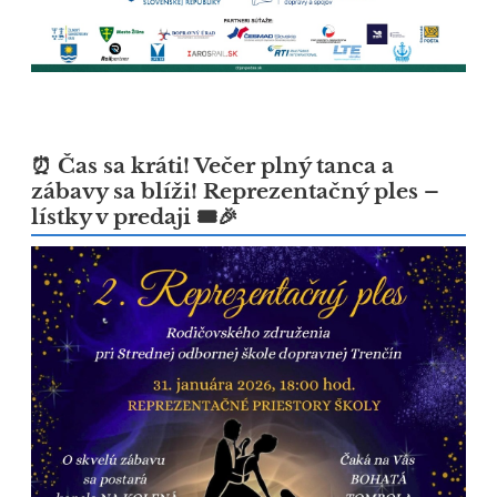
⏰ Čas sa kráti! Večer plný tanca a
zábavy sa blíži! Reprezentačný ples –
lístky v predaji 🎟️🎉