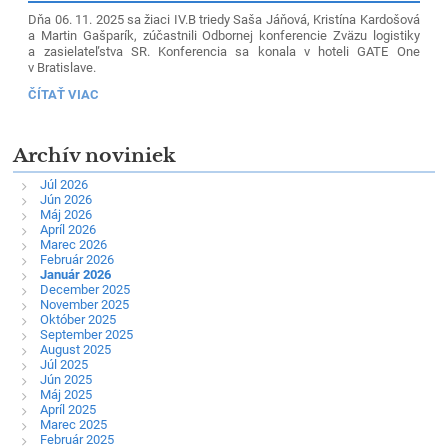
Dňa 06. 11. 2025 sa žiaci IV.B triedy Saša Jáňová, Kristína Kardošová
a Martin Gašparík, zúčastnili Odbornej konferencie Zväzu logistiky
a zasielateľstva SR. Konferencia sa konala v hoteli GATE One
v Bratislave.
ŽIACI
ČÍTAŤ VIAC
IV.B
NA
ODBORNEJ
Archív noviniek
KONFERENCII
O
BUDÚCNOSTI
Júl 2026
DOPRAVY
Jún 2026
A
Máj 2026
LOGISTIKY:
Apríl 2026
Marec 2026
Február 2026
Január 2026
December 2025
November 2025
Október 2025
September 2025
August 2025
Júl 2025
Jún 2025
Máj 2025
Apríl 2025
Marec 2025
Február 2025