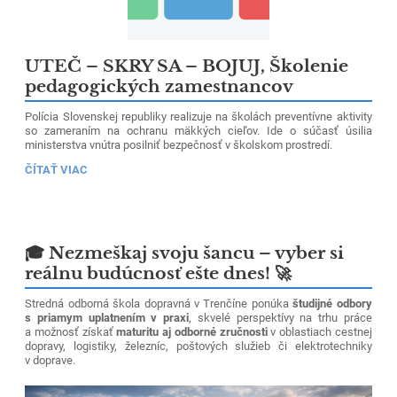
UTEČ – SKRY SA – BOJUJ, Školenie
pedagogických zamestnancov
Polícia Slovenskej republiky realizuje na školách preventívne aktivity
so zameraním na ochranu mäkkých cieľov. Ide o súčasť úsilia
ministerstva vnútra posilniť bezpečnosť v školskom prostredí.
UTEČ
ČÍTAŤ VIAC
–
SKRY
SA
–
BOJUJ,
ŠKOLENIE
🎓 Nezmeškaj svoju šancu – vyber si
PEDAGOGICKÝCH
reálnu budúcnosť ešte dnes! 🚀
ZAMESTNANCOV:
Stredná odborná škola dopravná v Trenčíne ponúka
študijné odbory
s priamym uplatnením v praxi
, skvelé perspektívy na trhu práce
a možnosť získať
maturitu aj odborné zručnosti
v oblastiach cestnej
dopravy, logistiky, železníc, poštových služieb či elektrotechniky
v doprave.