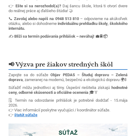
👉
Ešte si sa nerozhodol(a)?
Daj šancu škole, ktorá ti otvorí dvere
do reálnej práce aj ďalšieho štúdia! 🤝
📞
Zavolaj alebo napíš na 0948 513 810
– odpovieme na akúkoľvek
otázku, alebo si dohodneme
individuálnu prehliadku školy, školského
internátu.
✍️
Blíži sa termín podávania prihlášok – neváhaj! 💼🚆📦
📢 Výzva pre žiakov stredných škôl
Zapojte sa do súťaže
Objav PEDAS – Študuj dopravu – Zelená
doprava
, zameranej na modernú, bezpečnú a ekologickú dopravu 🌍🚦
Súťažiť môžu jednotlivci aj tímy. Úspešní riešitelia získajú
hodnotné
ceny, odborné skúsenosti a oficiálne ocenenia
🎓🏅
🗓️ Termín na odovzdanie prihlášok je potrebné dodržať - 15.mája
2026.
👉 Viac informácií poskytne vyučujúci / koordinátor súťaže.
👉
štatút súťaže