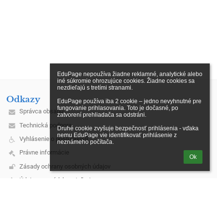
EduPage nepoužíva žiadne reklamné, analytické alebo 
iné súkromie ohrozujúce cookies. Žiadne cookies sa 
nezdieľajú s tretími stranami.

Odkazy
EduPage používa iba 2 cookie – jedno nevyhnutné pre 
fungovanie prihlasovania. Toto je dočasné, po 
Správca obsahu
zatvorení prehliadača sa odstráni.

Technická podpora
Druhé cookie zvyšuje bezpečnosť prihlásenia - vďaka 
nemu EduPage vie identifikovať prihlásenie z 
Vyhlásenie o prístupnosti
neznámeho počítača.
Právne informácie
Ok
Zásady ochrany osobných údajov
Údaje o prevádzkovateľovi
Mapa stránok
O škole