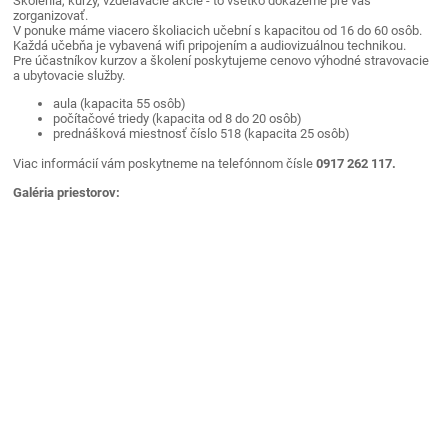
Školenia, kurzy, vzdelávacie akcie - to všetko dokážeme pre vás
zorganizovať.
prednáškové
V ponuke máme viacero školiacich učební s kapacitou od 16 do 60 osôb.
priestory
Každá učebňa je vybavená wifi pripojením a audiovizuálnou technikou.
Pre účastníkov kurzov a školení poskytujeme cenovo výhodné stravovacie
Trenčín
a ubytovacie služby.
aula (kapacita 55 osôb)
počítačové triedy (kapacita od 8 do 20 osôb)
prednášková miestnosť číslo 518 (kapacita 25 osôb)
Viac informácií vám poskytneme na telefónnom čísle
0917 262 117.
Galéria priestorov: